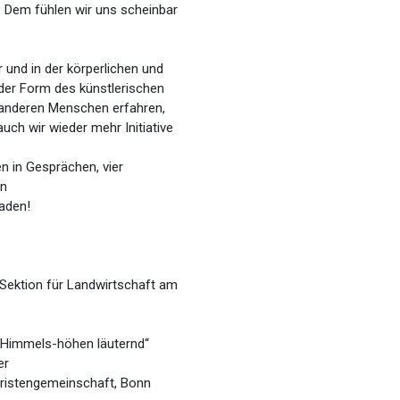
. Dem fühlen wir uns scheinbar
 und in der körperlichen und
eder Form des künstlerischen
 anderen Menschen erfahren,
 auch wir wieder mehr Initiative
n in Gesprächen, vier
in
laden!
:
 Sektion für Landwirtschaft am
in Himmels-höhen läuternd“
er
hristengemeinschaft, Bonn